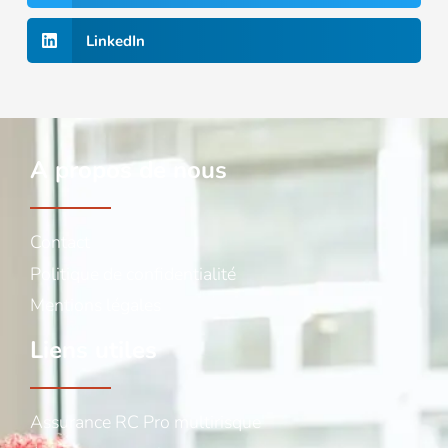
LinkedIn
A propos de nous
Contact
Politique de confidentialité
Mentions légales
Liens utiles
Assurance RC Pro multirisque