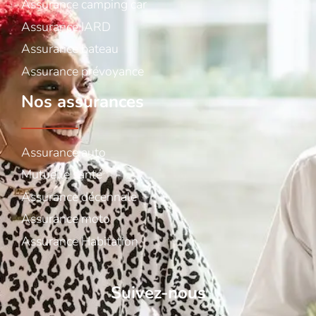
Assurance camping car
Assurance IARD
Assurance bateau
Assurance prévoyance
Nos assurances
Assurance auto
Mutuelle santé
Assurance décennale
Assurance moto
Assurance Habitation
Suivez-nous