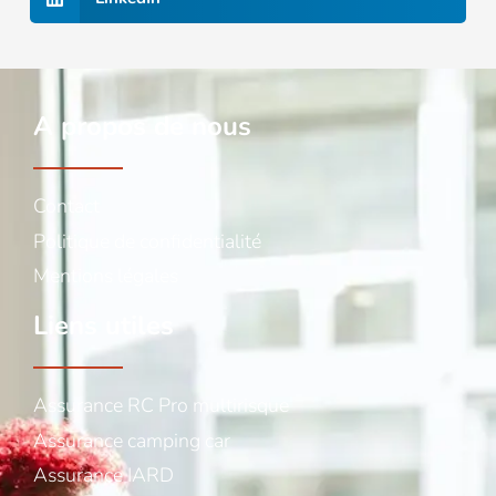
A propos de nous
Contact
Politique de confidentialité
Mentions légales
Liens utiles
Assurance RC Pro multirisque
Assurance camping car
Assurance IARD