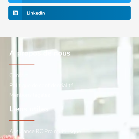
LinkedIn
A propos de nous
Contact
Politique de confidentialité
Mentions légales
Liens utiles
Assurance RC Pro multirisque