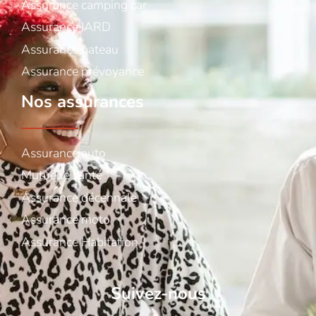
Assurance camping car
Assurance IARD
Assurance bateau
Assurance prévoyance
Nos assurances
Assurance auto
Mutuelle santé
Assurance décennale
Assurance moto
Assurance Habitation
Suivez-nous