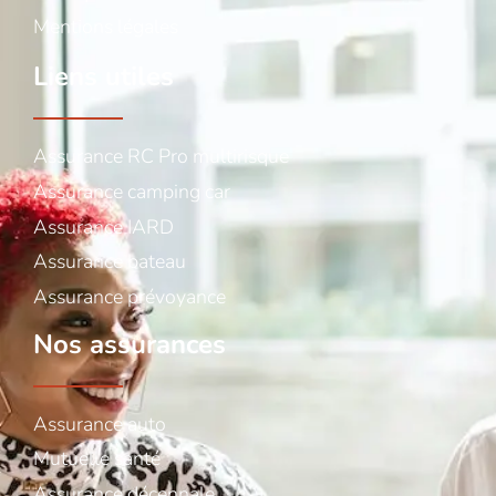
Mentions légales
Liens utiles
Assurance RC Pro multirisque
Assurance camping car
Assurance IARD
Assurance bateau
Assurance prévoyance
Nos assurances
Assurance auto
Mutuelle santé
Assurance décennale