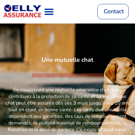
Aller
au
Contact
contenu
Assurance Auto
RC Décennale
Mutuelle Santé
Assurance Habitation
Assurance Vie
Mutuelle Animaux
Une mutuelle chat
En souscrivant une mutuelle pour votre chat, vous
contribuez à la protection de sa santé et sa vie, chaque
chat peut être assurés dès ses 3 mois jusqu’à ses 10 ans
tout en étant en bonne santé. Les tarifs de la mutuelle
dépendent des garanties, des taux de remboursement
demandés, le plafond maximal de remboursements, la
franchise et le délai de carence s’il existe et peut varier