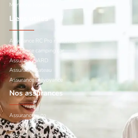
Mentions légales
Liens utiles
Assurance RC Pro multirisque
Assurance camping car
Assurance IARD
Assurance bateau
Assurance prévoyance
Nos assurances
Assurance auto
Mutuelle santé
Assurance décennale