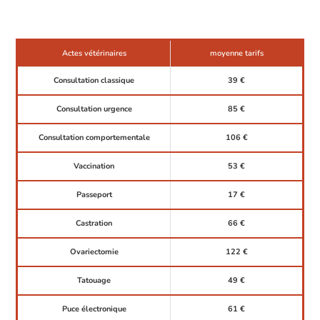
Actes vétérinaires
moyenne tarifs
Consultation classique
39 €
Consultation urgence
85 €
Consultation comportementale
106 €
Vaccination
53 €
Passeport
17 €
Castration
66 €
Ovariectomie
122 €
Tatouage
49 €
Puce électronique
61 €