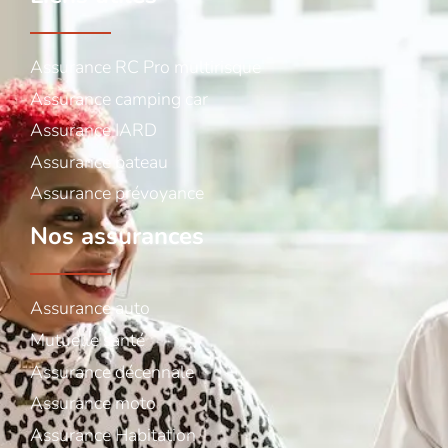
Assurance RC Pro multirisque
Assurance camping car
Assurance IARD
Assurance bateau
Assurance prévoyance
Nos assurances
Assurance auto
Mutuelle santé
Assurance décennale
Assurance moto
Assurance Habitation