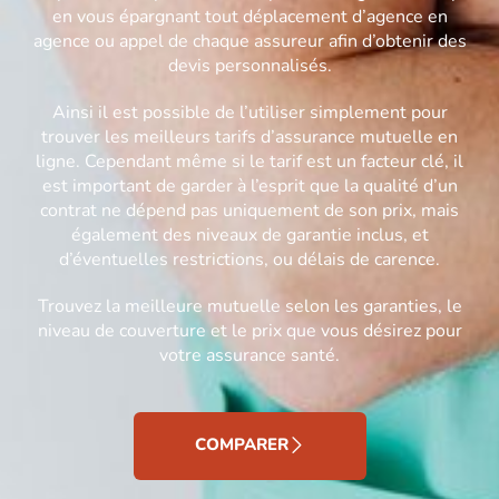
en vous épargnant tout déplacement d’agence en
agence ou appel de chaque assureur afin d’obtenir des
devis personnalisés.
Ainsi il est possible de l’utiliser simplement pour
trouver les meilleurs tarifs d’assurance mutuelle en
ligne. Cependant même si le tarif est un facteur clé, il
est important de garder à l’esprit que la qualité d’un
contrat ne dépend pas uniquement de son prix, mais
également des niveaux de garantie inclus, et
d’éventuelles restrictions, ou délais de carence.
Trouvez la meilleure mutuelle selon les garanties, le
niveau de couverture et le prix que vous désirez pour
votre assurance santé.
COMPARER