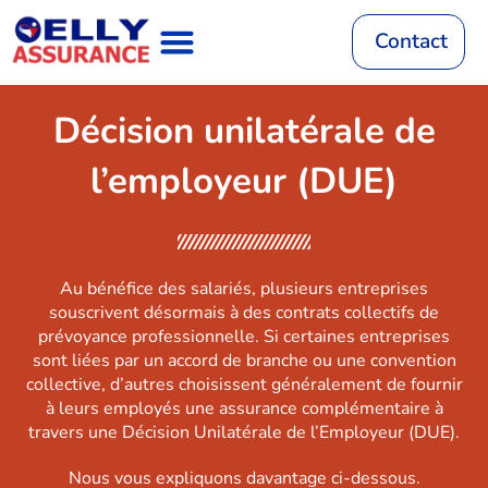
Aller
au
Contact
contenu
Assurance Auto
RC Décennale
Mutuelle Santé
Assurance Habitation
Assurance Vie
Mutuelle Animaux
Décision unilatérale de
l’employeur (DUE)
Au bénéfice des salariés, plusieurs entreprises
souscrivent désormais à des contrats collectifs de
prévoyance professionnelle. Si certaines entreprises
sont liées par un accord de branche ou une convention
collective, d’autres choisissent généralement de fournir
à leurs employés une assurance complémentaire à
travers une Décision Unilatérale de l’Employeur (DUE).
Nous vous expliquons davantage ci-dessous.