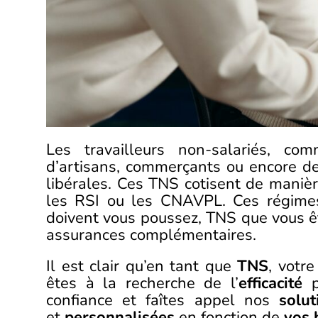
Les travailleurs non-salariés, c
d’artisans, commerçants ou encore d
libérales. Ces TNS cotisent de maniè
les RSI ou les CNAVPL. Ces régimes
doivent vous poussez, TNS que vous êt
assurances complémentaires.
Il est clair qu’en tant que
TNS
, votre
êtes à la recherche de l’
efficacité
p
confiance et faîtes appel nos
solu
et
personnalisées
en fonction de
vos 