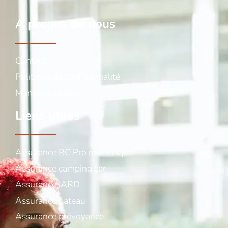
A propos de nous
Contact
Politique de confidentialité
Mentions légales
Liens utiles
Assurance RC Pro multirisque
Assurance camping car
Assurance IARD
Assurance bateau
Assurance prévoyance