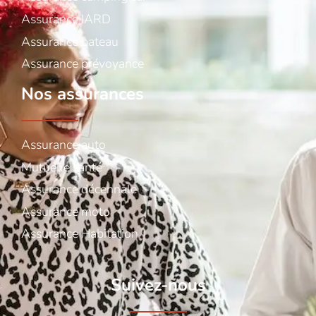
Assurance IARD
Assurance bateau
Assurance prévoyance
Nos assurances
Assurance auto
Mutuelle santé
Assurance décennale
Assurance moto
Assurance Habitation
Suivez-nous