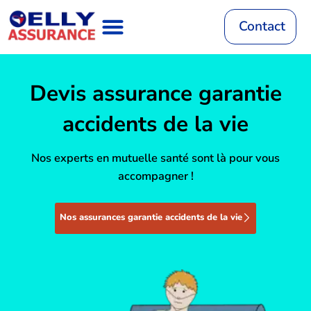
Aller
au
Contact
contenu
Assurance Auto
RC Décennale
Mutuelle Santé
Assurance Habitation
Assurance Vie
Mutuelle Animaux
Devis assurance garantie
accidents de la vie
Nos experts en mutuelle santé sont là pour vous
accompagner !
Nos assurances garantie accidents de la vie