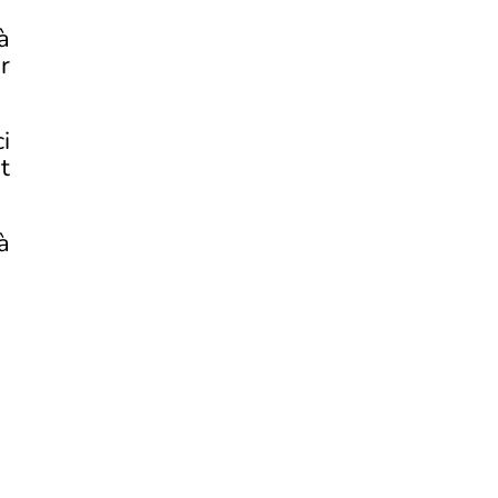
à
r
i
t
à