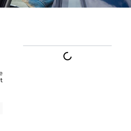
Sommaire
e
t