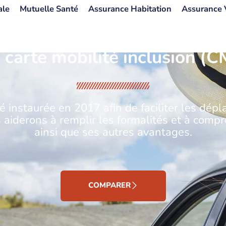
ale
Mutuelle Santé
Assurance Habitation
Assurance 
 carte mobilité inclusion (C
été instaurée en 2017 afin de faciliter les dé
us aiderons à remplir les formalités et à com
ainsi que ses autres avantages.
COMPARER