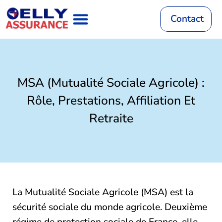
Aller
au
Contact
contenu
Assurance Auto
RC Décennale
Mutuelle Santé
Assurance Habitation
Assurance Vie
Mutuelle Animaux
MSA (Mutualité Sociale Agricole) :
Rôle, Prestations, Affiliation Et
Retraite
La Mutualité Sociale Agricole (MSA) est la
sécurité sociale du monde agricole. Deuxième
régime de protection sociale de France, elle