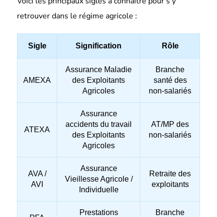
Voici les principaux sigles à connaître pour s’y
retrouver dans le régime agricole :
Sigle
Signification
Rôle
Assurance Maladie
Branche
AMEXA
des Exploitants
santé des
Agricoles
non-salariés
Assurance
accidents du travail
AT/MP des
ATEXA
des Exploitants
non-salariés
Agricoles
Assurance
AVA /
Retraite des
Vieillesse Agricole /
AVI
exploitants
Individuelle
Prestations
Branche