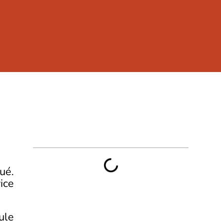
Sommaire
ué.
ice
ule