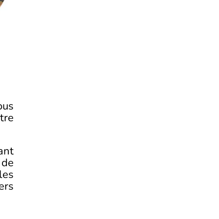
ous
tre
ant
 de
les
ers