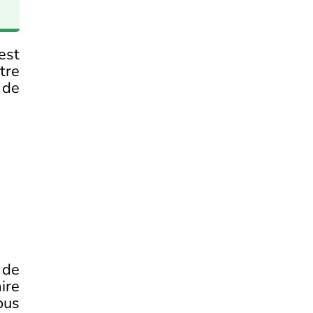
est
tre
 de
 de
ire
ous