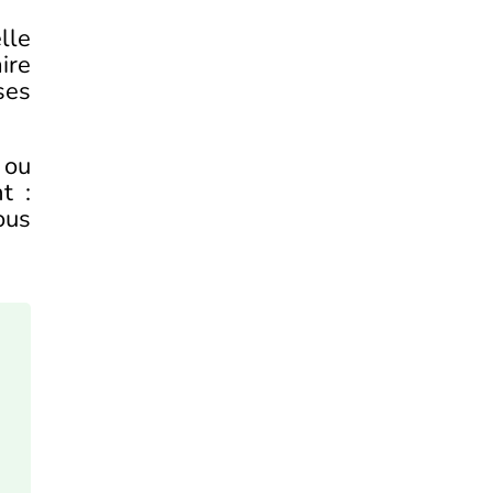
lle
ire
ses
 ou
t :
ous