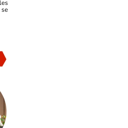
les
 se