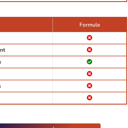
Formule
ant
e
s