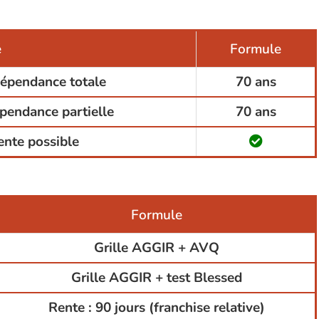
é
Formule
dépendance totale
70 ans
épendance partielle
70 ans
ente possible
Formule
Grille AGGIR + AVQ
Grille AGGIR + test Blessed
Rente : 90 jours (franchise relative)