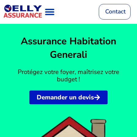
Aller
au
Contact
contenu
Assurance Auto
RC Décennale
Mutuelle Santé
Assurance Habitation
Assurance Vie
Mutuelle Animaux
Assurance Habitation
Generali
Protégez votre foyer, maîtrisez votre
budget !
Demander un devis