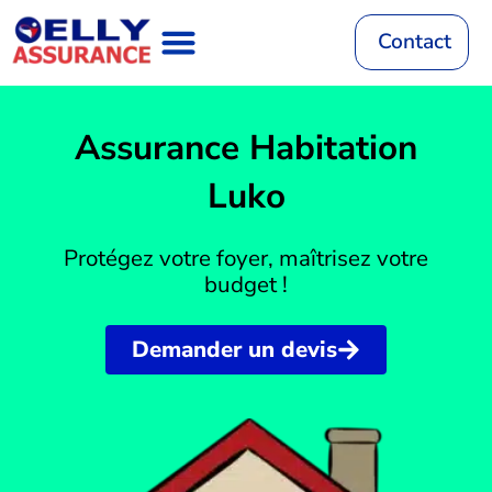
Aller
au
Contact
contenu
Assurance Auto
RC Décennale
Mutuelle Santé
Assurance Habitation
Assurance Vie
Mutuelle Animaux
Assurance Habitation
Luko
Protégez votre foyer, maîtrisez votre
budget !
Demander un devis