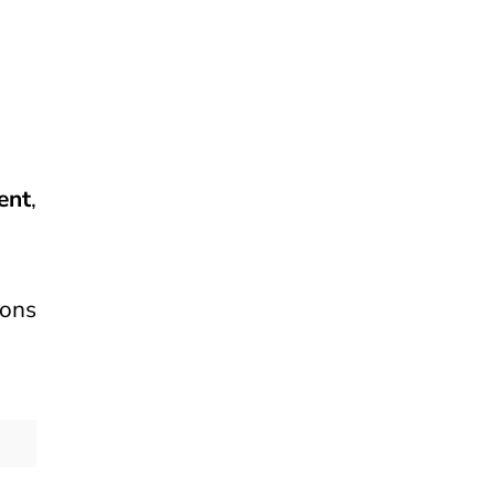
ent
,
rons