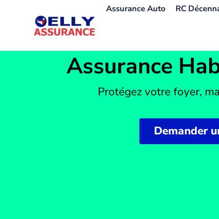
Aller
Assurance Auto
RC Décenn
au
contenu
Assurance Hab
Protégez votre foyer, ma
Demander un