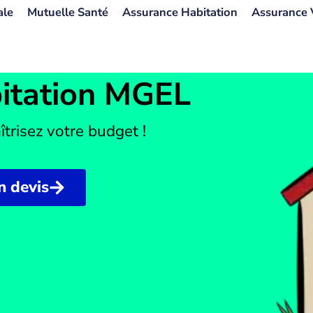
ale
Mutuelle Santé
Assurance Habitation
Assurance 
itation MGEL
îtrisez votre budget !
 devis