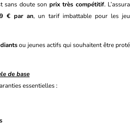
t sans doute son
prix très compétitif
. L’assur
29 € par an
, un tarif imbattable pour les je
diants
ou jeunes actifs qui souhaitent être prot
le de base
anties essentielles :
s