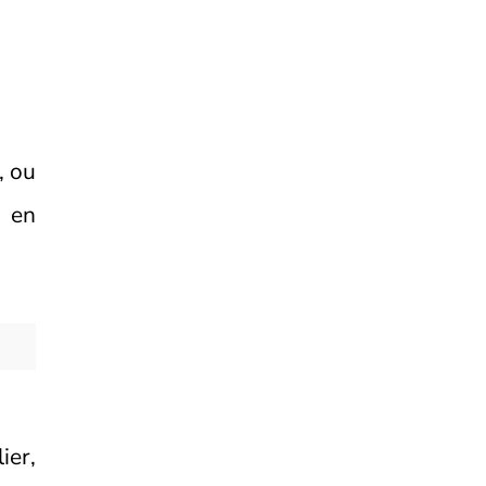
, ou
e en
ier,