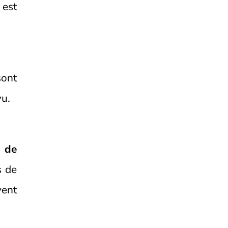
 est
ont
vu.
s de
s de
vent