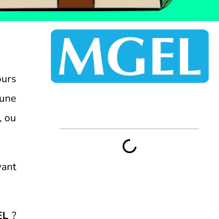
urs
’une
Sommaire
, ou
vant
GEL
?