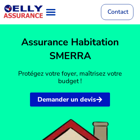
Aller
au
Contact
contenu
Assurance Auto
RC Décennale
Mutuelle Santé
Assurance Habitation
Assurance Vie
Mutuelle Animaux
Assurance Habitation
SMERRA
Protégez votre foyer, maîtrisez votre
budget !
Demander un devis