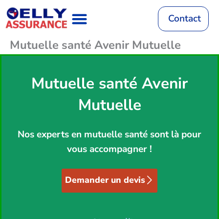
Aller
au
Contact
contenu
Mutuelle santé Avenir Mutuelle
Assurance Auto
RC Décennale
Mutuelle Santé
Assurance Habitation
Assurance Vie
Mutuelle Animaux
Mutuelle santé Avenir
Mutuelle
Nos experts en mutuelle santé sont là pour
vous accompagner !
Demander un devis