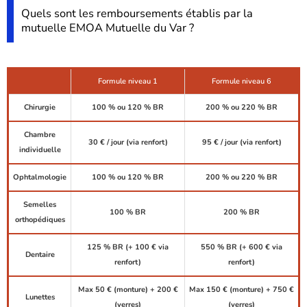
Quels sont les remboursements établis par la
mutuelle EMOA Mutuelle du Var ?
Formule niveau 1
Formule niveau 6
Chirurgie
100 % ou 120 % BR
200 % ou 220 % BR
Chambre
30 € / jour (via renfort)
95 € / jour (via renfort)
individuelle
Ophtalmologie
100 % ou 120 % BR
200 % ou 220 % BR
Semelles
100 % BR
200 % BR
orthopédiques
125 % BR (+ 100 € via
550 % BR (+ 600 € via
Dentaire
renfort)
renfort)
Max 50 € (monture) + 200 €
Max 150 € (monture) + 750 €
Lunettes
(verres)
(verres)