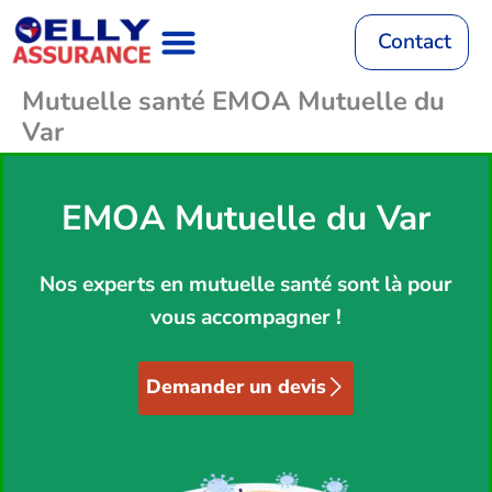
Aller
au
Contact
contenu
Mutuelle santé EMOA Mutuelle du
Assurance Auto
RC Décennale
Mutuelle Santé
Assurance Habitation
Assurance Vie
Mutuelle Animaux
Var
EMOA Mutuelle du Var
Nos experts en mutuelle santé sont là pour
vous accompagner !
Demander un devis