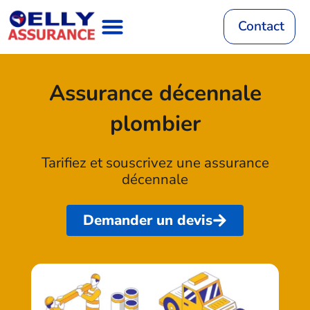
Aller
au
Contact
contenu
Assurance Auto
RC Décennale
Mutuelle Santé
Assurance Habitation
Assurance Vie
Mutuelle Animaux
Assurance décennale
plombier
Tarifiez et souscrivez une assurance
décennale
Demander un devis