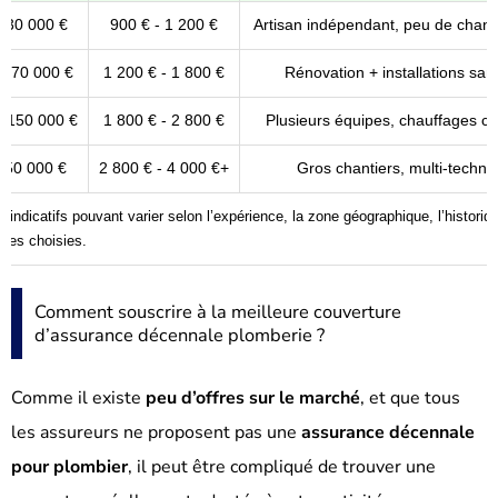
 30 000 €
900 € - 1 200 €
Artisan indépendant, peu de chanti
– 70 000 €
1 200 € - 1 800 €
Rénovation + installations sani
– 150 000 €
1 800 € - 2 800 €
Plusieurs équipes, chauffages c
150 000 €
2 800 € - 4 000 €+
Gros chantiers, multi-techni
s indicatifs pouvant varier selon l’expérience, la zone géographique, l’historiqu
ties choisies.
Comment souscrire à la meilleure couverture
d’assurance décennale plomberie ?
Comme il existe
peu d’offres sur le marché
, et que tous
les assureurs ne proposent pas une
assurance décennale
pour plombier
, il peut être compliqué de trouver une