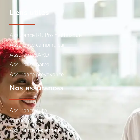
Liens utiles
Assurance RC Pro multirisque
Assurance camping car
Assurance IARD
Assurance bateau
Assurance prévoyance
Nos assurances
Assurance auto
Mutuelle santé
Assurance décennale
Assurance moto