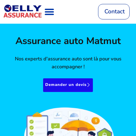
Aller
au
Contact
contenu
Assurance Auto
RC Décennale
Mutuelle Santé
Assurance Habitation
Assurance Vie
Mutuelle Animaux
Assurance auto Matmut
Nos experts d'assurance auto sont là pour vous
accompagner !
Demander un devis